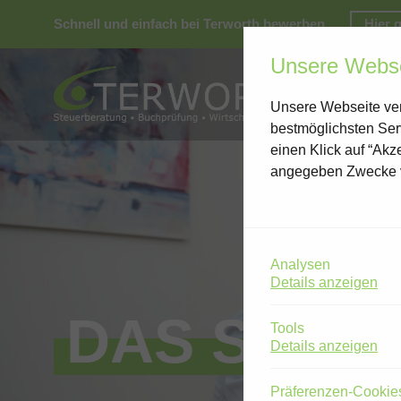
Schnell und einfach bei Terworth bewerben.
Hier 
Unsere Webse
Unsere Webseite ver
bestmöglichsten Ser
einen Klick auf “Akz
angegeben Zwecke 
Analysen
Details anzeigen
DAS SIND 
Tools
Details anzeigen
Präferenzen-Cookie