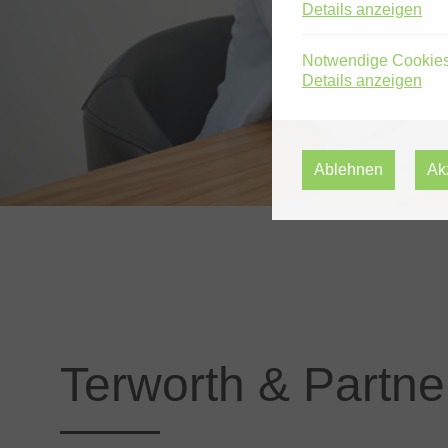
Details anzeigen
Notwendige Cookie
Details anzeigen
Ablehnen
Ak
Terworth & Partn