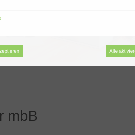
s
zeptieren
Alle aktivie
er mbB