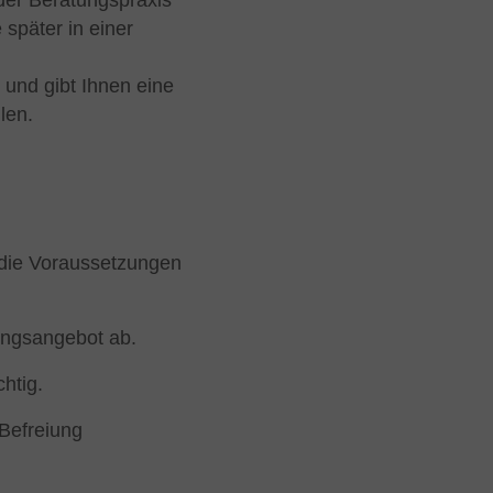
 der Beratungspraxis
 später in einer
n und gibt Ihnen eine
len.
 die Voraussetzungen
ungsangebot ab.
htig.
Befreiung