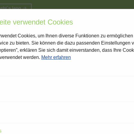
geht´s lang
ite verwendet Cookies
DAS IST TERWORTH
MITM
wendet Cookies, um Ihnen diverse Funktionen zu ermöglichen
vice zu bieten. Sie können die dazu passenden Einstellungen 
eptieren”, erklären Sie sich damit einverstanden, dass Ihre Cooki
verwendet werden.
Mehr erfahren
Pflegedienste
Gewerbesteuer be
ediensten: Was I
s