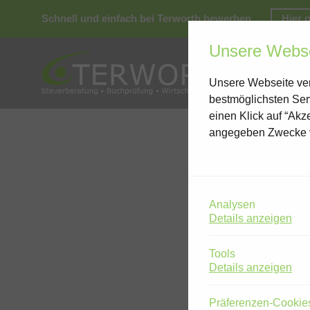
Schnell und einfach bei Terworth bewerben.
Hier 
Unsere Webse
Unsere Webseite ver
bestmöglichsten Ser
einen Klick auf “Akz
angegeben Zwecke 
Analysen
Details anzeigen
Tools
Details anzeigen
Pfleg
Präferenzen-Cookie